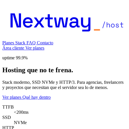
Planes
Stack
FAQ
Contacto
Área cliente
Ver planes
uptime 99.9%
Hosting que no te frena.
Stack moderno, SSD NVMe y HTTP/3. Para agencias, freelancers
y proyectos que necesitan que el servidor sea lo de menos.
Ver planes
Qué hay dentro
TTFB
<200ms
SSD
NVMe
HTTP